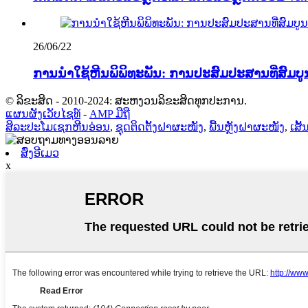
26/06/22
ການນຳໃຊ້ຫີນພິພິທະພັນ: ການປະສົມປະສານທີ່ສົມບູ
© ລິຂະສິດ - 2010-2024: ສະຫງວນລິຂະສິດທຸກປະການ.
ແຜນຜັງເວັບໄຊທ໌
-
AMP ມືຖື
ສິລະປະໂມເຊກຫີນອ່ອນ
,
ຊຸດຕິດຕັ້ງຝາຜະໜັງ
,
ພື້ນຫຼັງຝາຜະໜັງ
,
ເສັ
ສົ່ງອີເມວ
x