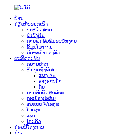
ບ້ານ
ກ່ຽວກັບພວກເຮົາ
ປະຫວັດສາດ
ໃບຢັ້ງຢືນ
ການຝຶກອົບຮົມພະນັກງານ
ຂໍ້ມູນໂຮງງານ
ກິດຈະກຳຂອງທີມ
ຜະລິດຕະພັນ
ຄວາມຢາກ
ຫີນຮູບຊົງພິເສດ
ແຜງ Arc
ອ່າງອາບນ້ຳ
ຖັນ
ການຕັດອັດສະລິຍະ
ກະເບື້ອງປະສົມ
ຮູບແບບ Waterjet
ໂມເຊກ
ແຜ່ນ
ໂຕະຄົວ
ກໍລະນີໂຄງການ
ຂ່າວ