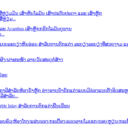
ຼ່ຽມ...
...
ີສຳລັບ...