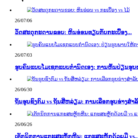
26/07/06
ວັດສະດຸກະດານຂອບ: ຫິນອ່ອນທຽບກັບກະເບື້ອງ...
26/07/03
ຮູບຄົນແບບໂມເຊກແບບກຳນົດເອງ: ການຫັນປ່ຽນຮູບພ
26/06/30
ຖັນຮູບຊົງກົມ vs ຖັນສີ່ຫລ່ຽມ: ການເລືອກຮູບຮ່າງສຳລັ
26/06/26
ເຕັກນິກການແກະສະຫຼັກຫີນ: ແກະສະຫຼັກດ້ວຍມື vs..