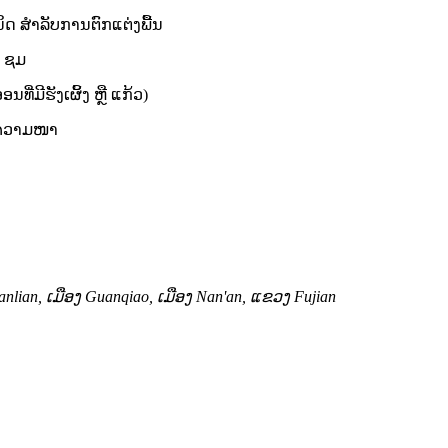
ນິດ ສຳລັບການຕົກແຕ່ງພື້ນ
8 ຊມ
ີ່ມີຮັງເຜິ້ງ ຫຼື ແກ້ວ)
ີ່ມຄວາມໜາ
Nanlian, ເມືອງ Guanqiao, ເມືອງ Nan'an, ແຂວງ Fujian