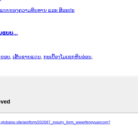
ນແບບ...
້ນຂອບ
,
ເສັ້ນຊາຍແດນ
,
ກະເບື້ອງໂມເຊກຫິນອ່ອນ
,