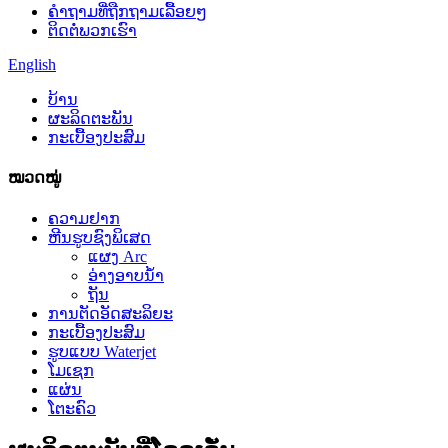
ຄຳຖາມທີ່ຖືກຖາມເລື້ອຍໆ
ຕິດຕໍ່ພວກເຮົາ
English
ບ້ານ
ຜະລິດຕະພັນ
ກະເບື້ອງປະສົມ
ໝວດໝູ່
ຄວາມຢາກ
ຫີນຮູບຊົງພິເສດ
ແຜງ Arc
ອ່າງອາບນ້ຳ
ຖັນ
ການຕັດອັດສະລິຍະ
ກະເບື້ອງປະສົມ
ຮູບແບບ Waterjet
ໂມເຊກ
ແຜ່ນ
ໂຕະຄົວ