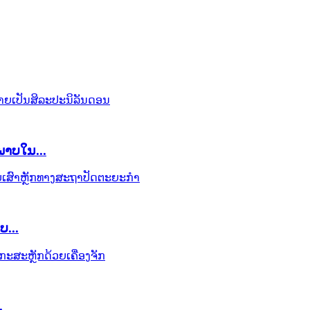
າບໃນ...
ບ...
.