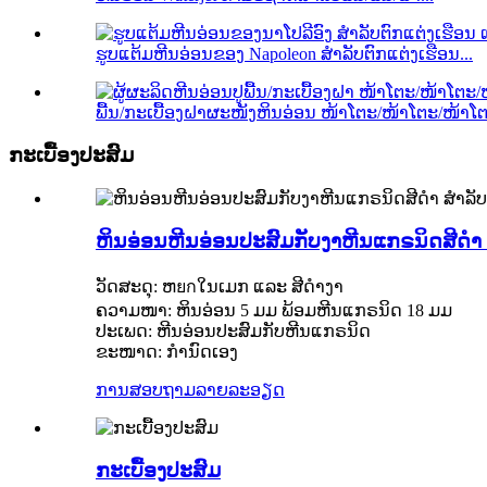
ຮູບແຕ້ມຫີນອ່ອນຂອງ Napoleon ສຳລັບຕົກແຕ່ງເຮືອນ...
ພື້ນ/ກະເບື້ອງຝາຜະໜັງຫິນອ່ອນ ໜ້າໂຕະ/ໜ້າໂຕະ/ໜ້າໂຕະ
ກະເບື້ອງປະສົມ
ຫິນອ່ອນຫີນອ່ອນປະສົມກັບງາຫີນແກຣນິດສີດຳ
ວັດສະດຸ: ຫยกໃນເມກ ແລະ ສີດຳງາ
ຄວາມໜາ: ຫິນອ່ອນ 5 ມມ ພ້ອມຫີນແກຣນິດ 18 ມມ
ປະເພດ: ຫີນອ່ອນປະສົມກັບຫີນແກຣນິດ
ຂະໜາດ: ກຳນົດເອງ
ການສອບຖາມ
ລາຍລະອຽດ
ກະເບື້ອງປະສົມ