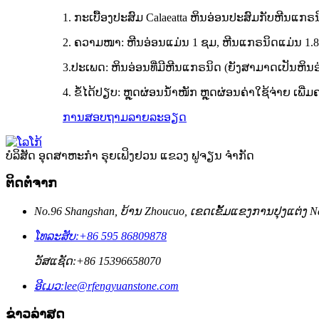
1. ກະເບື້ອງປະສົມ Calaeatta ຫິນອ່ອນປະສົມກັບຫີນແກຣ
2. ຄວາມໜາ: ຫີນອ່ອນແມ່ນ 1 ຊມ, ຫີນແກຣນິດແມ່ນ 1.
3.ປະເພດ: ຫິນອ່ອນທີ່ມີຫີນແກຣນິດ (ຍັງສາມາດເປັນຫິນອ່ອນທ
4. ຂໍ້ໄດ້ປຽບ: ຫຼຸດຜ່ອນນ້ຳໜັກ ຫຼຸດຜ່ອນຄ່າໃຊ້ຈ່າຍ ເພ
ການສອບຖາມ
ລາຍລະອຽດ
ບໍລິສັດ ອຸດສາຫະກຳ ຣຸຍເຟິງຢວນ ແຂວງ ຟູຈຽນ ຈຳກັດ
ຕິດຕໍ່ຈາກ
No.96 Shangshan, ບ້ານ Zhoucuo, ເຂດ​ເຂັ້ມ​ແຂງ​ການ​ປຸງ​ແຕ່ງ 
ໂທລະສັບ:
+86 595 86809878
ວັສແຊັດ:
+86 15396658070
ອີເມວ:
lee@rfengyuanstone.com
ຂ່າວລ່າສຸດ