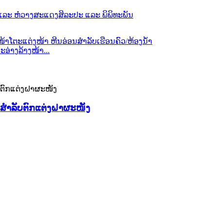
ອ່າງລ້າງໜ້າ...
 ສຳລັບຕົກແຕ່ງຝາຜະໜັງ